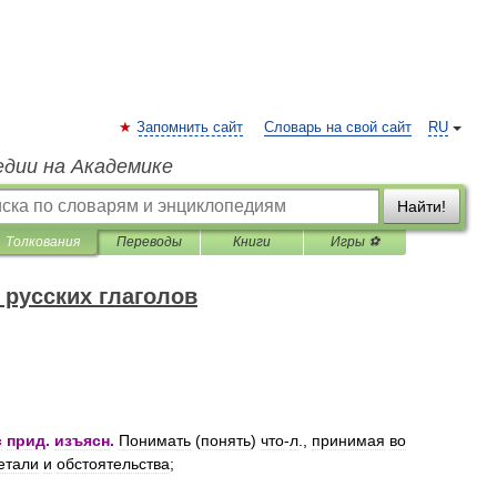
Запомнить сайт
Словарь на свой сайт
RU
едии на Академике
Найти!
Толкования
Переводы
Книги
Игры ⚽
русских глаголов
с
прид
.
изъясн
.
Понимать
(
понять
)
что
-
л
.,
принимая
во
етали
и
обстоятельства
;