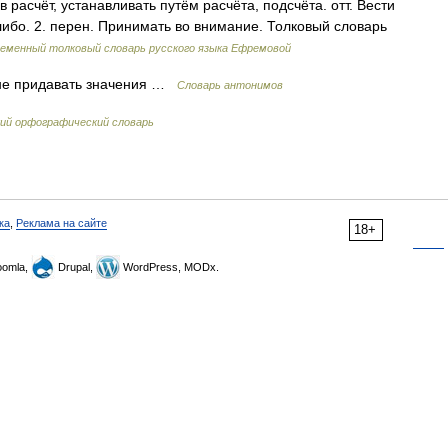
 расчёт, устанавливать путём расчёта, подсчёта. отт. Вести
либо. 2. перен. Принимать во внимание. Толковый словарь
еменный толковый словарь русского языка Ефремовой
не придавать значения …
Словарь антонимов
ий орфографический словарь
ка
,
Реклама на сайте
18+
omla,
Drupal,
WordPress, MODx.