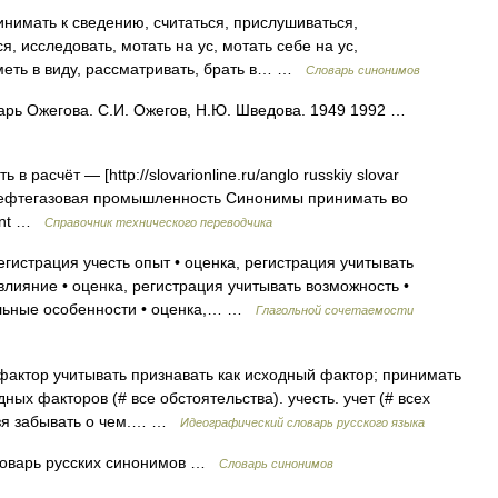
нимать к сведению, считаться, прислушиваться,
, исследовать, мотать на ус, мотать себе на ус,
 иметь в виду, рассматривать, брать в… …
Словарь синонимов
варь Ожегова. С.И. Ожегов, Н.Ю. Шведова. 1949 1992 …
 расчёт — [http://slovarionline.ru/anglo russkiy slovar
и нефтегазовая промышленность Синонимы принимать во
ount …
Справочник технического переводчика
егистрация учесть опыт • оценка, регистрация учитывать
влияние • оценка, регистрация учитывать возможность •
альные особенности • оценка,… …
Глагольной сочетаемости
фактор учитывать признавать как исходный фактор; принимать
ных факторов (# все обстоятельства). учесть. учет (# всех
льзя забывать о чем.… …
Идеографический словарь русского языка
ловарь русских синонимов …
Словарь синонимов