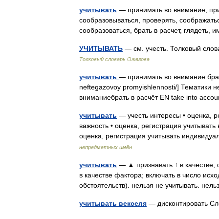
учитывать
— принимать во внимание, при
сообразовываться, проверять, соображаться
сообразоваться, брать в расчет, глядеть,
УЧИТЫВАТЬ
— см. учесть. Толковый сло
Толковый словарь Ожегова
учитывать
— принимать во внимание брать в
neftegazovoy promyishlennosti/] Тематик
вниманиебрать в расчёт EN take into acc
учитывать
— учесть интересы • оценка, р
важность • оценка, регистрация учитывать 
оценка, регистрация учитывать индивиду
непредметных имён
учитывать
— ▲ признавать ↑ в качестве, 
в качестве фактора; включать в число исход
обстоятельств). нельзя не учитывать. не
учитывать векселя
— дисконтировать С