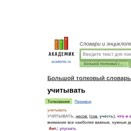
Словари и энциклоп
academic.ru
Большой толковый словарь русских глаголов
Большой толковый словарь 
учитывать
Толкование
Перевод
учитывать
УЧИ́ТЫВАТЬ
,
несов
.
(
сов
.
уче́сть
),
что
и
внимание
все
наиболее
важные
,
нужные
д
Ант
.
:
упускать