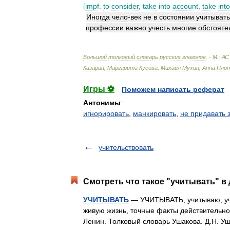
[
impf
.
to
consider
,
take
into
account
,
take
into
Иногда
чело
-
век
не
в
состоянии
учитывать
профессии
важно
учесть
многие
обстояте
Большой
толковый
словарь
русских
глаголов
. -
М
.
:
АС
Казарин
,
Маргарита
Кусова
,
Михаил
Мухин
,
Анна
Плот
Игры ⚽
Поможем написать реферат
Антонимы
:
игнорировать
,
манкировать
,
не придавать 
учительствовать
Смотреть что такое "учитывать" в 
УЧИТЫВАТЬ
— УЧИТЫВАТЬ, учитываю, учи
живую жизнь, точные факты действительно
Ленин. Толковый словарь Ушакова. Д.Н. 