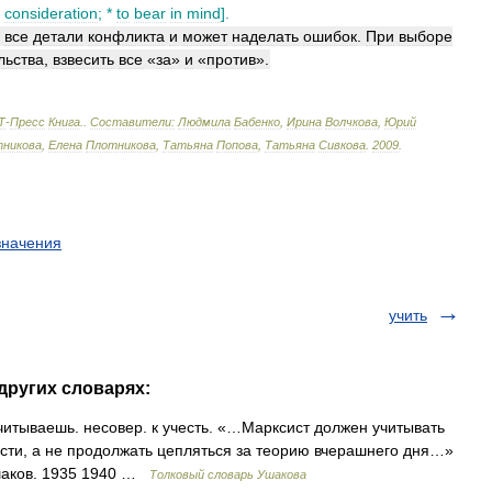
consideration
; *
to
bear
in
mind
].
все
детали
конфликта
и
может
наделать
ошибок
.
При
выборе
льства
,
взвесить
все
«
за
»
и
«
против
».
Т
-
Пресс
Книга
.
.
Составители:
Людмила
Бабенко
,
Ирина
Волчкова
,
Юрий
никова
,
Елена
Плотникова
,
Татьяна
Попова
,
Татьяна
Сивкова
.
2009
.
значения
учить
других словарях:
тываешь. несовер. к учесть. «…Марксист должен учитывать
сти, а не продолжать цепляться за теорию вчерашнего дня…»
Ушаков. 1935 1940 …
Толковый словарь Ушакова