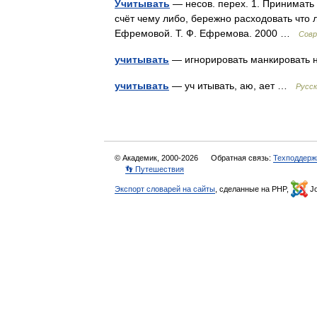
Учитывать
— несов. перех. 1. Принимать в
счёт чему либо, бережно расходовать что 
Ефремовой. Т. Ф. Ефремова. 2000 …
Совр
учитывать
— игнорировать манкировать 
учитывать
— уч итывать, аю, ает …
Русск
© Академик, 2000-2026
Обратная связь:
Техподдерж
👣 Путешествия
Экспорт словарей на сайты
, сделанные на PHP,
Jo